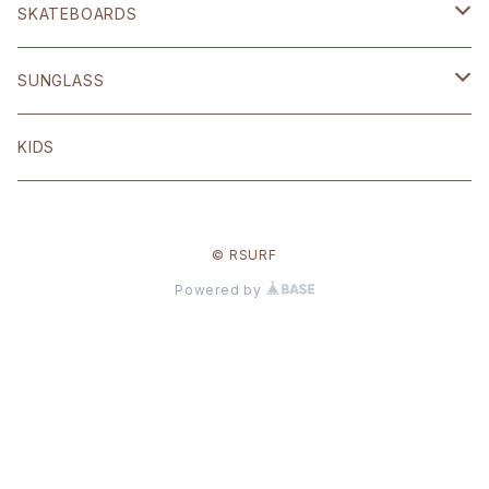
BRIXTON
ハードギア
SKATEBOARDS
OTHER
Polar skate
SUNGLASS
volcom
Welcome
BLACK FLYS
KIDS
Original
© RSURF
Other
Powered by
ANTI HERO
Creature
WHEEL