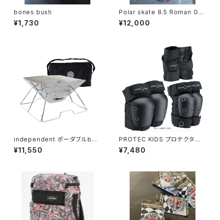
bones bush
Polar skate 8.5 Roman Gon
zalez
¥1,730
¥12,000
independent ポーダブルbbq
PROTEC KIDS プロテクタ
set!.
ー YS
¥11,550
¥7,480