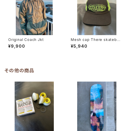
Original Coach Jkt
Mesh cap There skateboa
rds
¥9,900
¥5,940
その他の商品