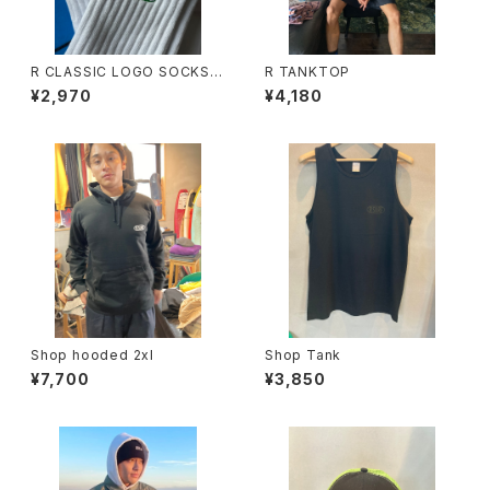
R CLASSIC LOGO SOCKS S
R TANKTOP
HORT
¥2,970
¥4,180
Shop hooded 2xl
Shop Tank
¥7,700
¥3,850