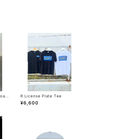
board
R License Plate Tee
¥6,600