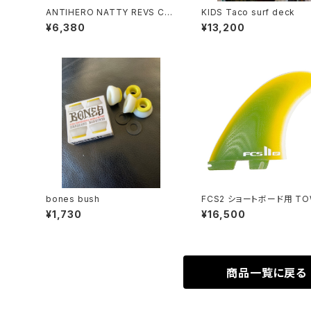
ANTIHERO NATTY REVS CA
KIDS Taco surf deck
P
¥6,380
¥13,200
bones bush
FCS2 ショートボード用 TOWN&
COUNTRY PG Twin+1 [XL
¥1,730
¥16,500
enn Pang Performance 
s タウン＆カントリー
商品一覧に戻る