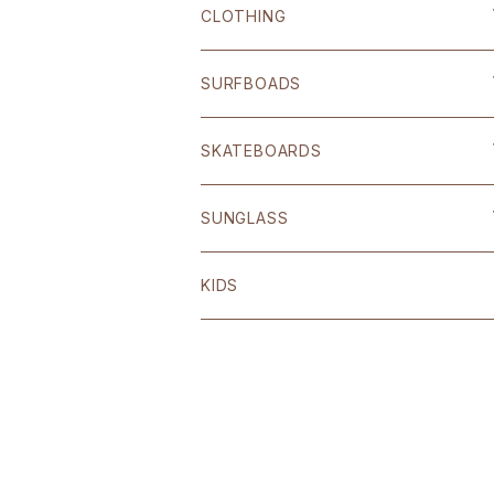
CLOTHING
SHOP ORIGINAL
SURFBOADS
BRIXTON
ハードギア
SKATEBOARDS
OTHER
Polar skate
SUNGLASS
volcom
Welcome
BLACK FLYS
KIDS
Original
Other
ANTI HERO