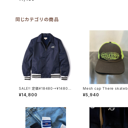
同じカテゴリの商品
SALE!! 定価¥18480→¥14800
Mesh cap There skate
でご提供）GIRLS BRIXTON UT
s
¥14,800
¥5,940
OPIA SPORT JKT