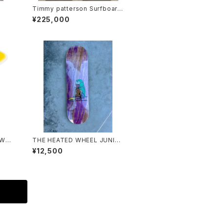
Timmy patterson Surfboard
s Devil Fish 5'4''QUAD エアー
¥225,000
ブラシ
THE HEATED WHEEL JUNIO
] Gl
R 7.75 REX MAN
¥12,500
Gras